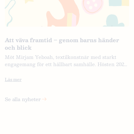
Att väva framtid – genom barns händer
och blick
Möt Mirjam Yeboah, textilkonstnär med starkt
engagemang för ett hållbart samhälle. Hösten 2025
leder Mirjam verkstaden I vävens värld på Lilla
Luckan. Verkstaden förverkligas i samarbete med
Läs mer
Sedmigradsky och är en av stiftelsens
huvudsatsningar under jubileumsåret.
Se alla nyheter